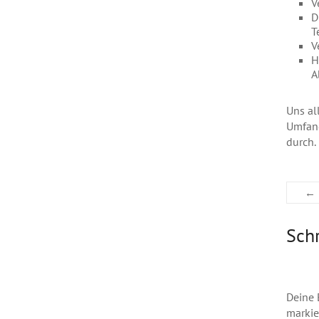
V
D
T
V
H
A
Uns al
Umfang
durch.
←
Sch
Deine 
markie