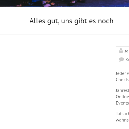
Alles gut, uns gibt es noch
so
K
Jeder 
Chor is
Jahres
Online
Events
Tatsäc
wahnsi