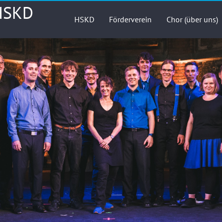
 HSKD
HSKD
Förderverein
Chor (über uns)