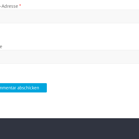
l-Adresse
*
e