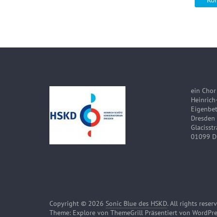
ein Chor
Heinrich
Eigenbet
Dresden
Glacisst
01099 D
Copyright © 2026
Sonic Blue des HSKD
. All rights reser
Theme:
Explore
von ThemeGrill Präsentiert von
WordPre