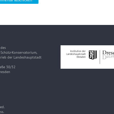
 des
-Schütz-Konservatorium,
rieb der Landeshauptstadt
raße 30/32
resden
ved.
ss
.