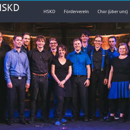
 HSKD
HSKD
Förderverein
Chor (über uns)