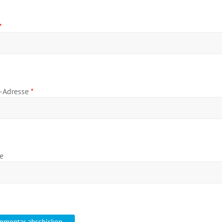
*
l-Adresse
*
e