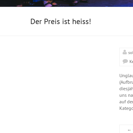
Der Preis ist heiss!
so
K
Unglau
(Aufbr
diesjä
uns na
auf de
Katego
←