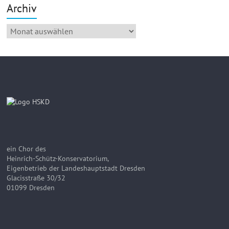
Archiv
Archiv
ein Chor des
Heinrich-Schütz-Konservatorium,
Eigenbetrieb der Landeshauptstadt Dresden
Glacisstraße 30/32
01099 Dresden